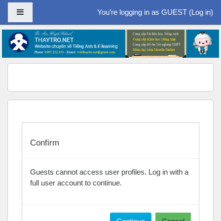
Side panel
You’re logging in as GUEST (
Log in
)
Skip to main content
Confirm
Guests cannot access user profiles. Log in with a
full user account to continue.