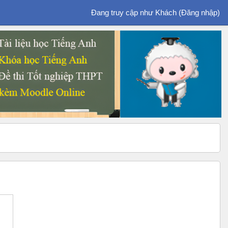
Đang truy cập như Khách (
Đăng nhập
)