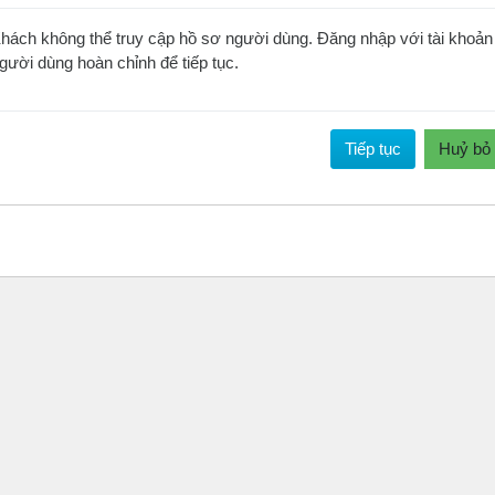
hách không thể truy cập hồ sơ người dùng. Đăng nhập với tài khoản
gười dùng hoàn chỉnh để tiếp tục.
Tiếp tục
Huỷ bỏ