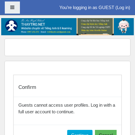
Side panel
You’re logging in as GUEST (
Log in
)
Skip to main content
Confirm
Guests cannot access user profiles. Log in with a
full user account to continue.