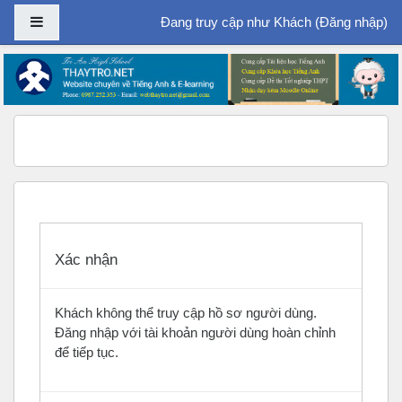
Bảng điều khiển cạnh
Đang truy cập như Khách (
Đăng nhập
)
Chuyển tới nội dung chính
Xác nhận
Khách không thể truy cập hồ sơ người dùng.
Đăng nhập với tài khoản người dùng hoàn chỉnh
để tiếp tục.