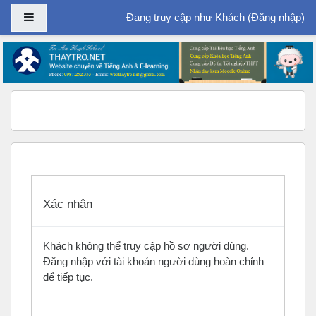
Bảng điều khiển cạnh
Đang truy cập như Khách (
Đăng nhập
)
Chuyển tới nội dung chính
Xác nhận
Khách không thể truy cập hồ sơ người dùng.
Đăng nhập với tài khoản người dùng hoàn chỉnh
để tiếp tục.