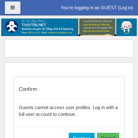
Side panel
You’re logging in as GUEST (
Log in
)
Skip to main content
Confirm
Guests cannot access user profiles. Log in with a
full user account to continue.