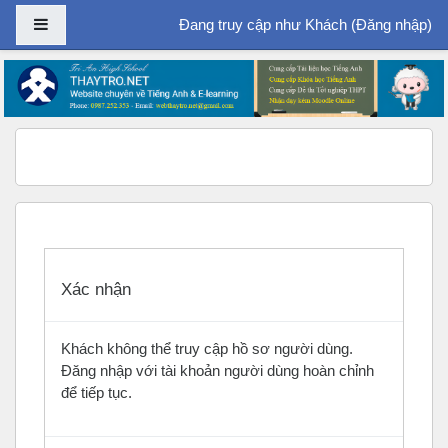
Bảng điều khiển cạnh
Đang truy cập như Khách (
Đăng nhập
)
Chuyển tới nội dung chính
Xác nhận
Khách không thể truy cập hồ sơ người dùng.
Đăng nhập với tài khoản người dùng hoàn chỉnh
để tiếp tục.