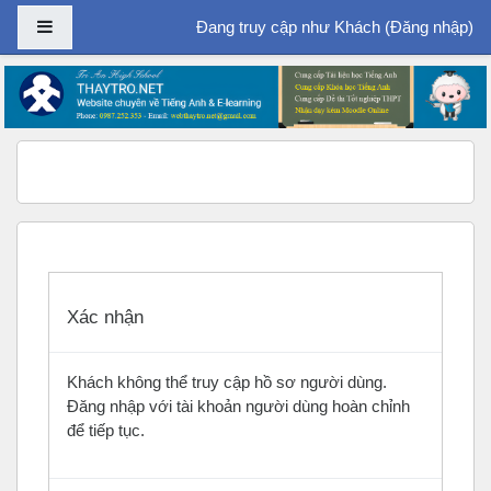
Bảng điều khiển cạnh
Đang truy cập như Khách (
Đăng nhập
)
Chuyển tới nội dung chính
Xác nhận
Khách không thể truy cập hồ sơ người dùng.
Đăng nhập với tài khoản người dùng hoàn chỉnh
để tiếp tục.