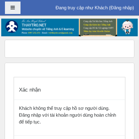
Bảng điều khiển cạnh
Đang truy cập như Khách (
Đăng nhập
)
Chuyển tới nội dung chính
Xác nhận
Khách không thể truy cập hồ sơ người dùng.
Đăng nhập với tài khoản người dùng hoàn chỉnh
để tiếp tục.