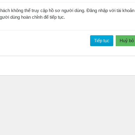
hách không thể truy cập hồ sơ người dùng. Đăng nhập với tài khoản
gười dùng hoàn chỉnh để tiếp tục.
Tiếp tục
Huỷ bỏ