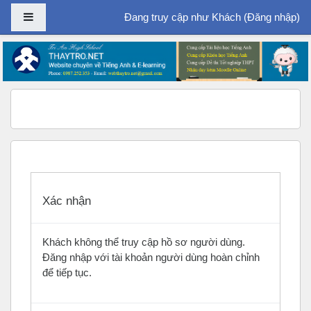
Bảng điều khiển cạnh
Đang truy cập như Khách (
Đăng nhập
)
Chuyển tới nội dung chính
Xác nhận
Khách không thể truy cập hồ sơ người dùng.
Đăng nhập với tài khoản người dùng hoàn chỉnh
để tiếp tục.