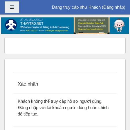
Bảng điều khiển cạnh
Đang truy cập như Khách (
Đăng nhập
)
Chuyển tới nội dung chính
Xác nhận
Khách không thể truy cập hồ sơ người dùng.
Đăng nhập với tài khoản người dùng hoàn chỉnh
để tiếp tục.