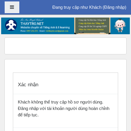
Bảng điều khiển cạnh
Đang truy cập như Khách (
Đăng nhập
)
Chuyển tới nội dung chính
Xác nhận
Khách không thể truy cập hồ sơ người dùng.
Đăng nhập với tài khoản người dùng hoàn chỉnh
để tiếp tục.