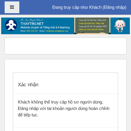
Bảng điều khiển cạnh
Đang truy cập như Khách (
Đăng nhập
)
Chuyển tới nội dung chính
Xác nhận
Khách không thể truy cập hồ sơ người dùng.
Đăng nhập với tài khoản người dùng hoàn chỉnh
để tiếp tục.