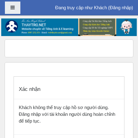
Bảng điều khiển cạnh
Đang truy cập như Khách (
Đăng nhập
)
Chuyển tới nội dung chính
Xác nhận
Khách không thể truy cập hồ sơ người dùng.
Đăng nhập với tài khoản người dùng hoàn chỉnh
để tiếp tục.