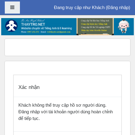
Bảng điều khiển cạnh
Đang truy cập như Khách (
Đăng nhập
)
Chuyển tới nội dung chính
Xác nhận
Khách không thể truy cập hồ sơ người dùng.
Đăng nhập với tài khoản người dùng hoàn chỉnh
để tiếp tục.