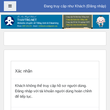
Bảng điều khiển cạnh
Đang truy cập như Khách (
Đăng nhập
)
Chuyển tới nội dung chính
Xác nhận
Khách không thể truy cập hồ sơ người dùng.
Đăng nhập với tài khoản người dùng hoàn chỉnh
để tiếp tục.