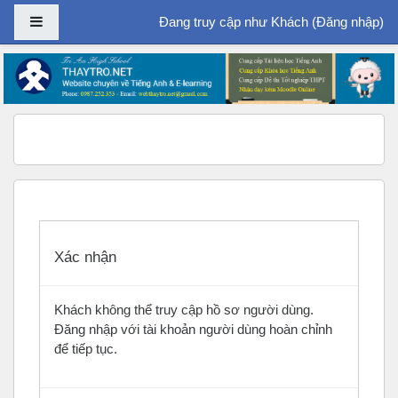
Bảng điều khiển cạnh
Đang truy cập như Khách (
Đăng nhập
)
Chuyển tới nội dung chính
Xác nhận
Khách không thể truy cập hồ sơ người dùng.
Đăng nhập với tài khoản người dùng hoàn chỉnh
để tiếp tục.