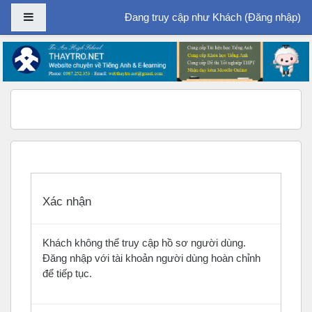
Bảng điều khiển cạnh
Đang truy cập như Khách (
Đăng nhập
)
Chuyển tới nội dung chính
Xác nhận
Khách không thể truy cập hồ sơ người dùng.
Đăng nhập với tài khoản người dùng hoàn chỉnh
để tiếp tục.