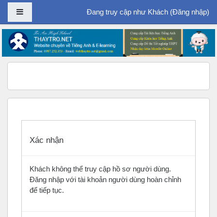
Bảng điều khiển cạnh
Đang truy cập như Khách (
Đăng nhập
)
Chuyển tới nội dung chính
Xác nhận
Khách không thể truy cập hồ sơ người dùng.
Đăng nhập với tài khoản người dùng hoàn chỉnh
để tiếp tục.