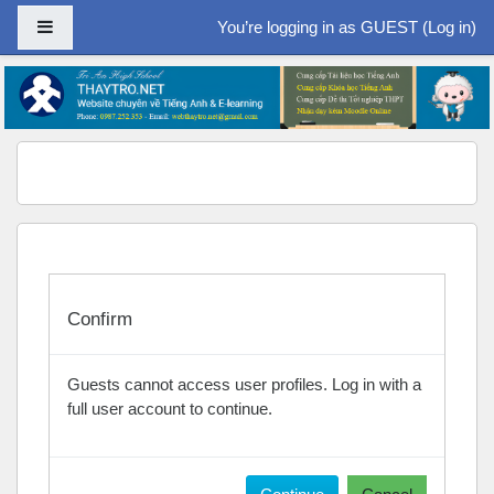
Side panel
You’re logging in as GUEST (
Log in
)
Skip to main content
Confirm
Guests cannot access user profiles. Log in with a
full user account to continue.