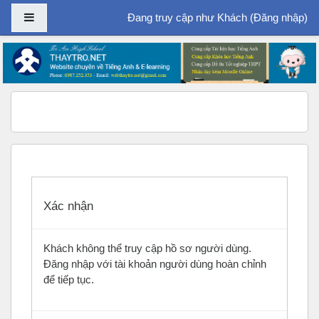
Bảng điều khiển cạnh
Đang truy cập như Khách (
Đăng nhập
)
Chuyển tới nội dung chính
Xác nhận
Khách không thể truy cập hồ sơ người dùng.
Đăng nhập với tài khoản người dùng hoàn chỉnh
để tiếp tục.