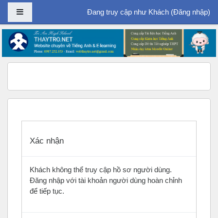
Bảng điều khiển cạnh
Đang truy cập như Khách (
Đăng nhập
)
Chuyển tới nội dung chính
Xác nhận
Khách không thể truy cập hồ sơ người dùng.
Đăng nhập với tài khoản người dùng hoàn chỉnh
để tiếp tục.