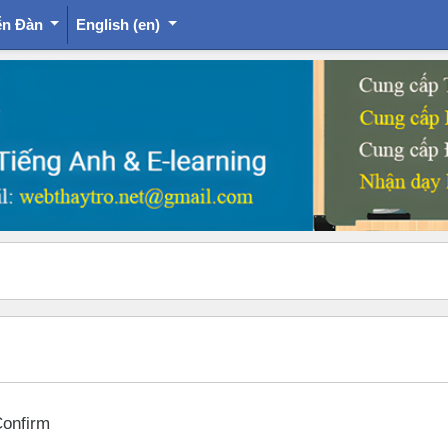
ễn Đàn
English ‎(en)‎
onfirm