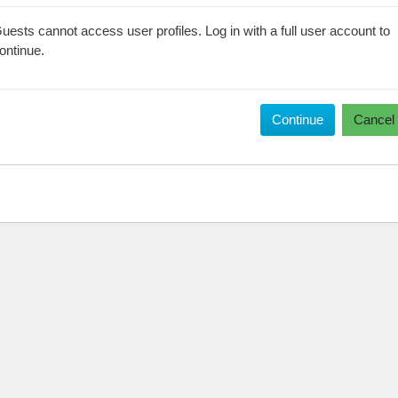
uests cannot access user profiles. Log in with a full user account to
ontinue.
Continue
Cancel