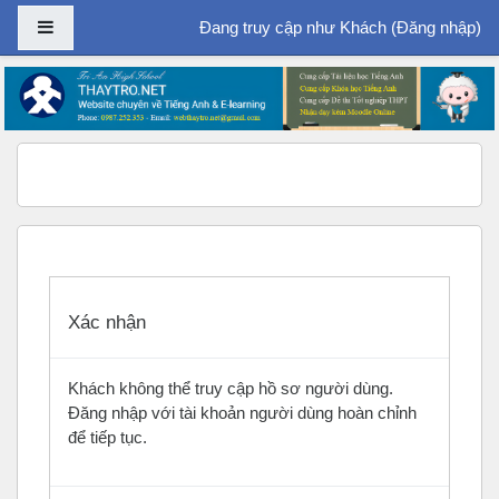
Bảng điều khiển cạnh
Đang truy cập như Khách (
Đăng nhập
)
Chuyển tới nội dung chính
Xác nhận
Khách không thể truy cập hồ sơ người dùng.
Đăng nhập với tài khoản người dùng hoàn chỉnh
để tiếp tục.