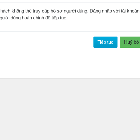
hách không thể truy cập hồ sơ người dùng. Đăng nhập với tài khoản
gười dùng hoàn chỉnh để tiếp tục.
Tiếp tục
Huỷ bỏ