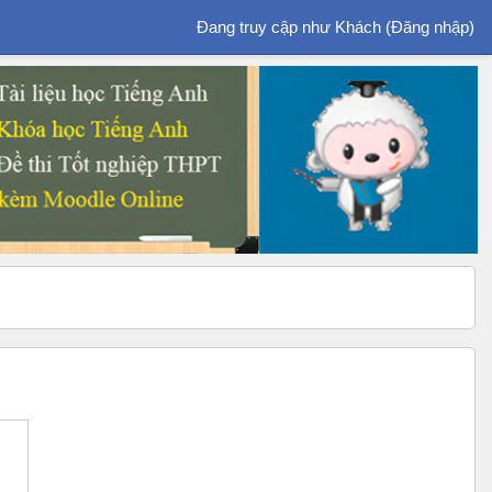
Đang truy cập như Khách (
Đăng nhập
)