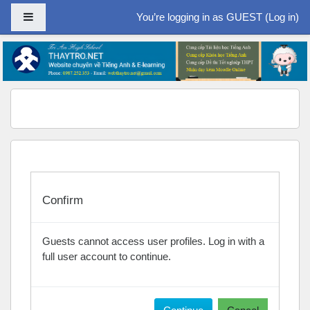
Side panel
You’re logging in as GUEST (
Log in
)
Skip to main content
Confirm
Guests cannot access user profiles. Log in with a
full user account to continue.