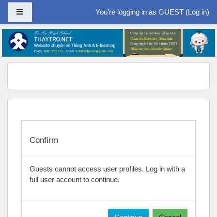
Side panel
You’re logging in as GUEST (
Log in
)
Skip to main content
Confirm
Guests cannot access user profiles. Log in with a
full user account to continue.