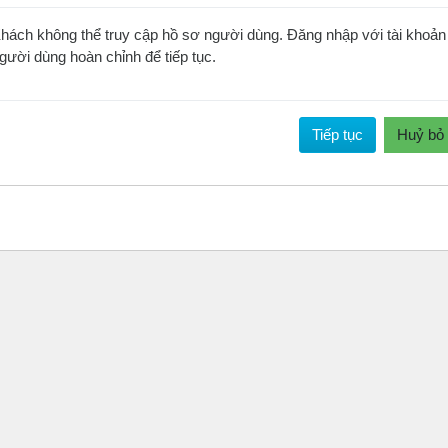
hách không thể truy cập hồ sơ người dùng. Đăng nhập với tài khoản
gười dùng hoàn chỉnh để tiếp tục.
Tiếp tục
Huỷ bỏ