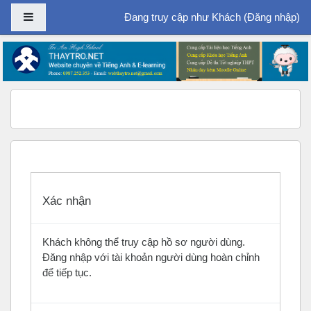
Bảng điều khiển cạnh
Đang truy cập như Khách (
Đăng nhập
)
Chuyển tới nội dung chính
Xác nhận
Khách không thể truy cập hồ sơ người dùng.
Đăng nhập với tài khoản người dùng hoàn chỉnh
để tiếp tục.