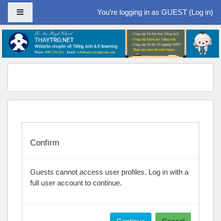
Side panel
You’re logging in as GUEST (
Log in
)
Skip to main content
Confirm
Guests cannot access user profiles. Log in with a
full user account to continue.