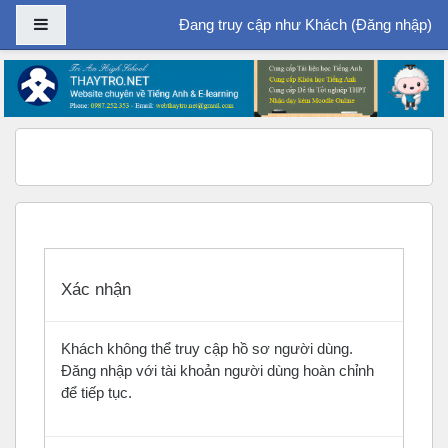
Bảng điều khiển cạnh
Đang truy cập như Khách (
Đăng nhập
)
Chuyển tới nội dung chính
Xác nhận
Khách không thể truy cập hồ sơ người dùng.
Đăng nhập với tài khoản người dùng hoàn chỉnh
để tiếp tục.