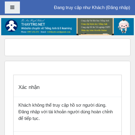
Bảng điều khiển cạnh
Đang truy cập như Khách (
Đăng nhập
)
Chuyển tới nội dung chính
Xác nhận
Khách không thể truy cập hồ sơ người dùng.
Đăng nhập với tài khoản người dùng hoàn chỉnh
để tiếp tục.