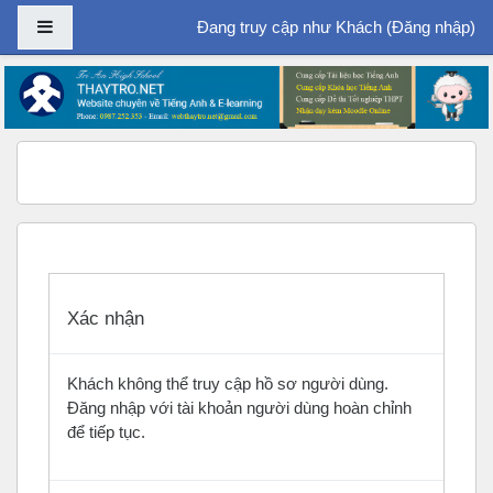
Bảng điều khiển cạnh
Đang truy cập như Khách (
Đăng nhập
)
Chuyển tới nội dung chính
Xác nhận
Khách không thể truy cập hồ sơ người dùng.
Đăng nhập với tài khoản người dùng hoàn chỉnh
để tiếp tục.