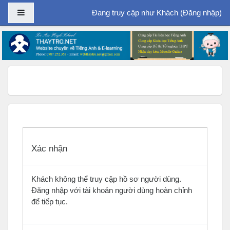
Bảng điều khiển cạnh
Đang truy cập như Khách (
Đăng nhập
)
Chuyển tới nội dung chính
Xác nhận
Khách không thể truy cập hồ sơ người dùng.
Đăng nhập với tài khoản người dùng hoàn chỉnh
để tiếp tục.