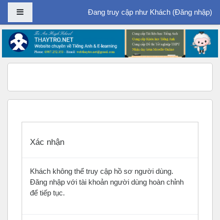
Bảng điều khiển cạnh
Đang truy cập như Khách (
Đăng nhập
)
Chuyển tới nội dung chính
Xác nhận
Khách không thể truy cập hồ sơ người dùng.
Đăng nhập với tài khoản người dùng hoàn chỉnh
để tiếp tục.