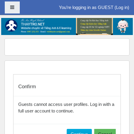
Side panel
You’re logging in as GUEST (
Log in
)
Skip to main content
Confirm
Guests cannot access user profiles. Log in with a
full user account to continue.