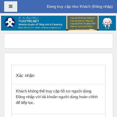
Bảng điều khiển cạnh
Đang truy cập như Khách (
Đăng nhập
)
Chuyển tới nội dung chính
Xác nhận
Khách không thể truy cập hồ sơ người dùng.
Đăng nhập với tài khoản người dùng hoàn chỉnh
để tiếp tục.