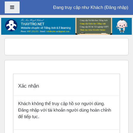
Bảng điều khiển cạnh
Đang truy cập như Khách (
Đăng nhập
)
Chuyển tới nội dung chính
Xác nhận
Khách không thể truy cập hồ sơ người dùng.
Đăng nhập với tài khoản người dùng hoàn chỉnh
để tiếp tục.