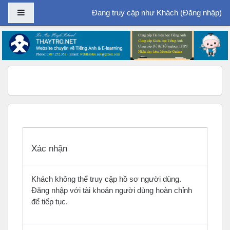
Bảng điều khiển cạnh
Đang truy cập như Khách (
Đăng nhập
)
Chuyển tới nội dung chính
Xác nhận
Khách không thể truy cập hồ sơ người dùng.
Đăng nhập với tài khoản người dùng hoàn chỉnh
để tiếp tục.