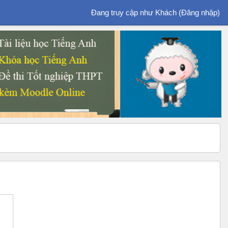
Đang truy cập như Khách (
Đăng nhập
)