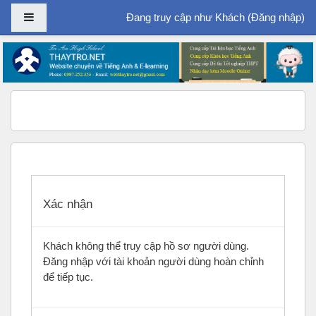
Bảng điều khiển cạnh
Đang truy cập như Khách (
Đăng nhập
)
Chuyển tới nội dung chính
Xác nhận
Khách không thể truy cập hồ sơ người dùng.
Đăng nhập với tài khoản người dùng hoàn chỉnh
để tiếp tục.