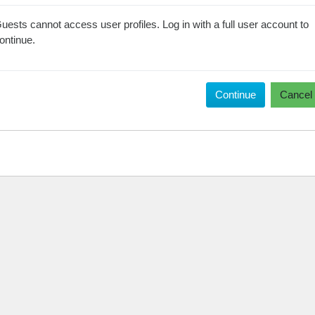
uests cannot access user profiles. Log in with a full user account to
ontinue.
Continue
Cancel