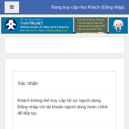
Bảng điều khiển cạnh
Đang truy cập như Khách (
Đăng nhập
)
Chuyển tới nội dung chính
Xác nhận
Khách không thể truy cập hồ sơ người dùng.
Đăng nhập với tài khoản người dùng hoàn chỉnh
để tiếp tục.