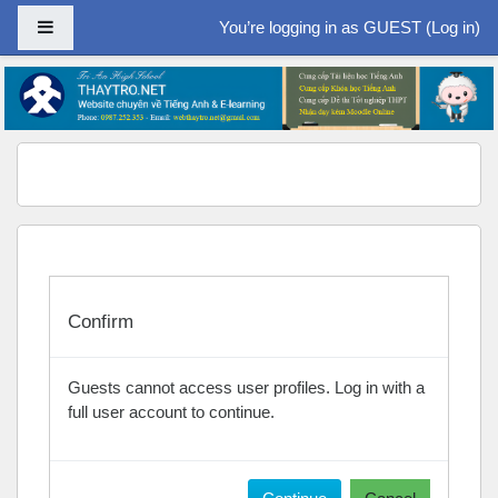
Side panel
You’re logging in as GUEST (
Log in
)
Skip to main content
Confirm
Guests cannot access user profiles. Log in with a
full user account to continue.