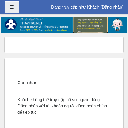
Bảng điều khiển cạnh
Đang truy cập như Khách (
Đăng nhập
)
Chuyển tới nội dung chính
Xác nhận
Khách không thể truy cập hồ sơ người dùng.
Đăng nhập với tài khoản người dùng hoàn chỉnh
để tiếp tục.