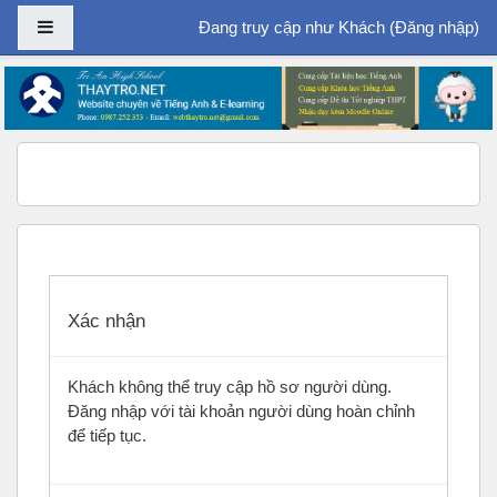
Bảng điều khiển cạnh
Đang truy cập như Khách (
Đăng nhập
)
Chuyển tới nội dung chính
Xác nhận
Khách không thể truy cập hồ sơ người dùng.
Đăng nhập với tài khoản người dùng hoàn chỉnh
để tiếp tục.