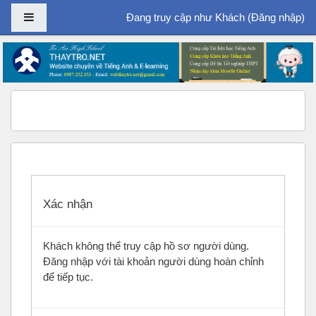
Bảng điều khiển cạnh
Đang truy cập như Khách (
Đăng nhập
)
Chuyển tới nội dung chính
Xác nhận
Khách không thể truy cập hồ sơ người dùng.
Đăng nhập với tài khoản người dùng hoàn chỉnh
để tiếp tục.