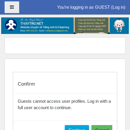
Side panel
You’re logging in as GUEST (
Log in
)
Skip to main content
Confirm
Guests cannot access user profiles. Log in with a
full user account to continue.