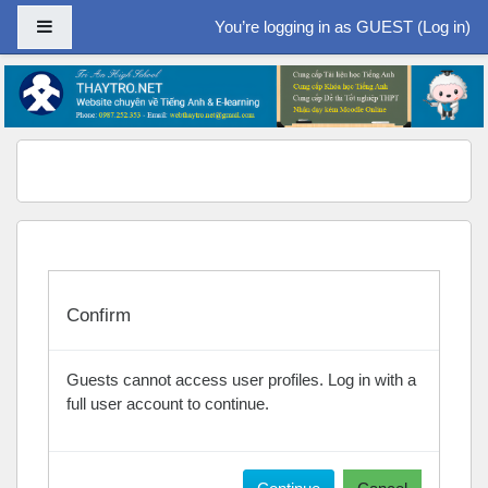
Side panel
You’re logging in as GUEST (
Log in
)
Skip to main content
Confirm
Guests cannot access user profiles. Log in with a
full user account to continue.